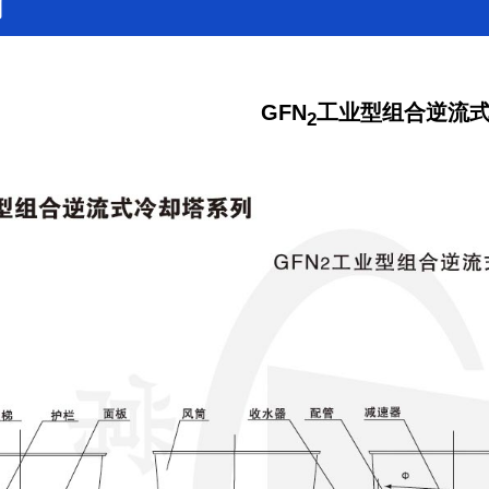
列
GFN
工业型组合逆流
2